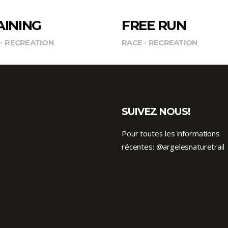
AINING
FREE RUN
RECREATION
RACE
RECREATION
SUIVEZ NOUS!
Pour toutes les informations
récentes:
@argelesnaturetrail