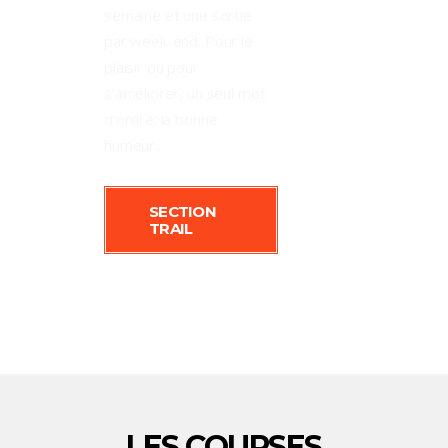
semaine et une sortie
par week-end. Pour le
plaisir ou pour
s'améliorer, un seul mot
d'ordre: la bonne
humeur...
SECTION
TRAIL
LES COURSES