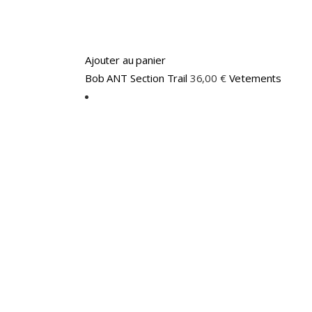
page
du
produit
Ajouter au panier
Bob ANT Section Trail
36,00
€
Vetements