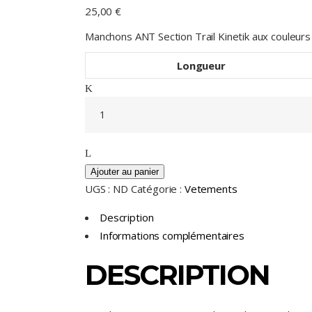
25,00
€
Manchons ANT Section Trail Kinetik aux couleurs du
Longueur
Manchons
ANT
Section
Trail
quantity
Ajouter au panier
UGS :
ND
Catégorie :
Vetements
Description
Informations complémentaires
DESCRIPTION