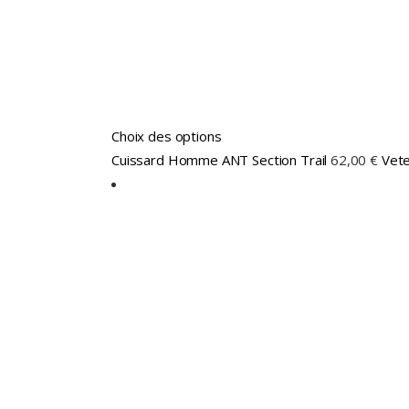
Ce
Choix des options
produit
Cuissard Homme ANT Section Trail
62,00
€
Vet
a
plusieurs
variations.
Les
options
peuvent
être
choisies
sur
la