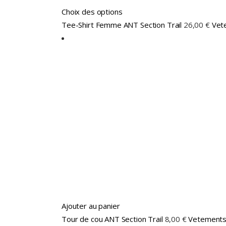
Ce
Choix des options
produit
Tee-Shirt Femme ANT Section Trail
26,00
€
Vet
a
plusieurs
variations.
Les
options
peuvent
être
choisies
sur
la
page
du
produit
Ajouter au panier
Tour de cou ANT Section Trail
8,00
€
Vetement